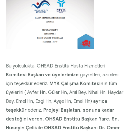
Diyabette Güncel Tedavi Seçenekleri Sunum
HEMŞİRELİK YÖNETİM KOMİTESİ | 2020 Faaliyet
Dosyası
Raporu
Tip1/Tip2 ve Gestasyonel Diyabet Yönetimi
HEMŞİRELİK YÖNETİM KOMİTESİ | 2021 Faaliyet
Sunum Dosyası
Raporu
Bu yolculukta, OHSAD Enstitü Hasta Hizmetleri
Komitesi Başkan ve üyelerimize
gayretleri, azimleri
için teşekkür ederiz.
MYK Çalışma Komitesinin
tüm
üyelerini ( Ayfer Hn, Güler Hn, Anıl Bey, Nihal Hn, Haydar
Bey, Emel Hn, Ezgi Hn, Ayşe Hn, Emel Hn)
ayrıca
teşekkür
ederiz.
Projeyi Başlatan, sonuna kadar
desteğini veren, OHSAD Enstitü Başkan Yarc. Sn.
Hüseyin Çelik
ile
OHSAD Enstitü Başkanı Dr. Ömer