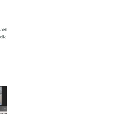
Emel
elik