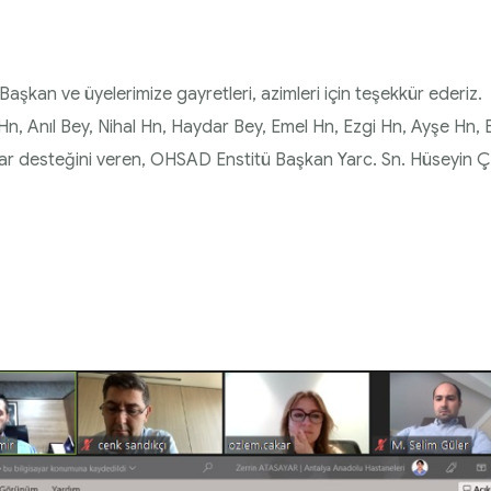
şkan ve üyelerimize gayretleri, azimleri için teşekkür ederiz.
Hn, Anıl Bey, Nihal Hn, Haydar Bey, Emel Hn, Ezgi Hn, Ayşe Hn, 
dar desteğini veren, OHSAD Enstitü Başkan Yarc. Sn. Hüseyin Ç