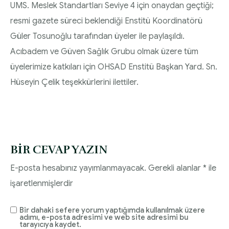
UMS. Meslek Standartları Seviye 4 için onaydan geçtiği;
Diyabette Güncel Tedavi Seçenekleri Sunum
HEMŞİRELİK YÖNETİM KOMİTESİ | 2020 Faaliyet
resmi gazete süreci beklendiği Enstitü Koordinatörü
Dosyası
Raporu
Güler Tosunoğlu tarafından üyeler ile paylaşıldı.
Tip1/Tip2 ve Gestasyonel Diyabet Yönetimi
Acıbadem ve Güven Sağlık Grubu olmak üzere tüm
HEMŞİRELİK YÖNETİM KOMİTESİ | 2021 Faaliyet
Sunum Dosyası
üyelerimize katkıları için OHSAD Enstitü Başkan Yard. Sn.
Raporu
Hüseyin Çelik teşekkürlerini ilettiler.
BIR CEVAP YAZIN
E-posta hesabınız yayımlanmayacak.
Gerekli alanlar
*
ile
işaretlenmişlerdir
Bir dahaki sefere yorum yaptığımda kullanılmak üzere
adımı, e-posta adresimi ve web site adresimi bu
tarayıcıya kaydet.