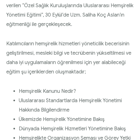
Diyabette Güncel Tedavi Seçenekleri Sunum
verilen “Özel Sağlık Kuruluşlarında Uluslararası Hemşirelik
HEMŞİRELİK YÖNETİM KOMİTESİ | 2020 Faaliyet
Dosyası
Yönetimi Eğitimi”, 30 Eylül’de Uzm. Saliha Koç Aslan’ın
Raporu
eğitmenliği ile gerçekleşecek.
Tip1/Tip2 ve Gestasyonel Diyabet Yönetimi
HEMŞİRELİK YÖNETİM KOMİTESİ | 2021 Faaliyet
Sunum Dosyası
Katılımcıların hemşirelik hizmetleri yöneticilik becerisinin
Raporu
geliştirilmesi, mesleki bilgi ve tecrübenin yükseltilmesi ve
daha iyi uygulamaların öğrenilmesi için yer alabileceği
eğitim şu içeriklerden oluşmaktadır;
Hemşirelik Kanunu Nedir?
Uluslararası Standartlarda Hemşirelik Yönetimi
Hakkında Bilgilendirme
Ülkemizde Hemşirelik Yönetimine Bakış
Dünyada Hemşirelik Hizmetleri Yönetimine Bakış
Hemşirelikte Organizasyon Şeması ve Görev Yetki