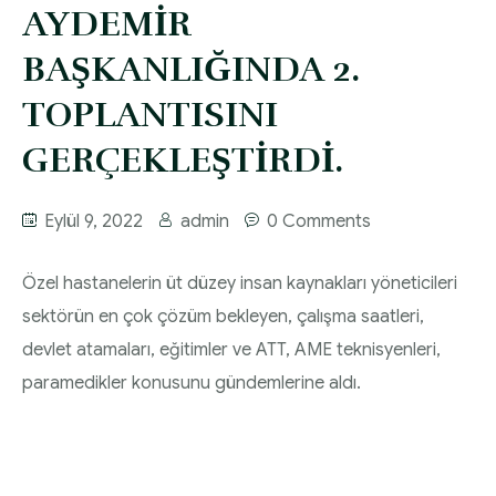
Diyabette Güncel Tedavi Seçenekleri Sunum
AYDEMİR
HEMŞİRELİK YÖNETİM KOMİTESİ | 2020 Faaliyet
Dosyası
BAŞKANLIĞINDA 2.
Raporu
Tip1/Tip2 ve Gestasyonel Diyabet Yönetimi
TOPLANTISINI
HEMŞİRELİK YÖNETİM KOMİTESİ | 2021 Faaliyet
Sunum Dosyası
GERÇEKLEŞTİRDİ.
Raporu
Eylül 9, 2022
admin
0 Comments
Özel hastanelerin üt düzey insan kaynakları yöneticileri
sektörün en çok çözüm bekleyen, çalışma saatleri,
devlet atamaları, eğitimler ve ATT, AME teknisyenleri,
paramedikler konusunu gündemlerine aldı.