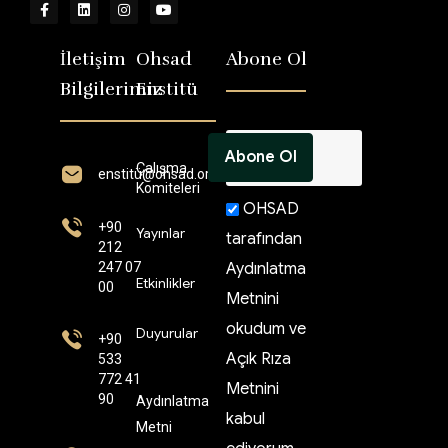
İletişim
Ohsad
Abone Ol
Bilgilerimiz
Enstitü
Çalışma
enstitü@ohsad.org
Komiteleri
OHSAD
+90
Yayınlar
tarafından
212
247 07
Aydınlatma
Etkinlikler
00
Metnini
okudum ve
Duyurular
+90
Açık Rıza
533
772 41
Metnini
90
Aydınlatma
kabul
Metni