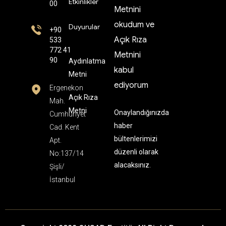
Etkinlikler
00
Metnini
okudum ve
Duyurular
+90
Açık Rıza
533
772 41
Metnini
90
Aydınlatma
kabul
Metni
ediyorum
Ergenekon
Açık Rıza
Mah.
Metni
Onaylandığınızda
Cumhuriyet
haber
Cad. Kent
bültenlerimizi
Apt.
düzenli olarak
No:137/14
alacaksınız.
Şişli/
İstanbul