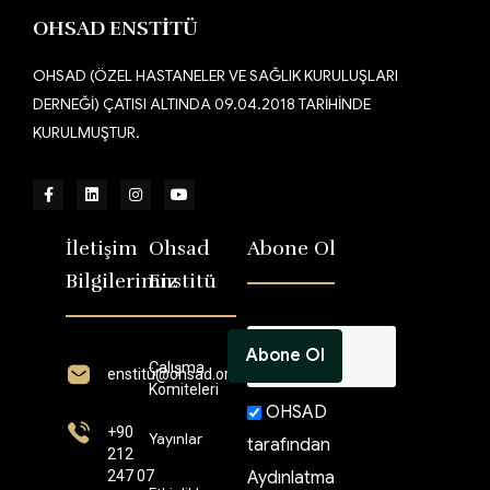
OHSAD ENSTİTÜ
OHSAD (ÖZEL HASTANELER VE SAĞLIK KURULUŞLARI
DERNEĞİ) ÇATISI ALTINDA 09.04.2018 TARİHİNDE
KURULMUŞTUR.
İletişim
Ohsad
Abone Ol
Bilgilerimiz
Enstitü
Çalışma
enstitü@ohsad.org
Komiteleri
OHSAD
+90
Yayınlar
tarafından
212
247 07
Aydınlatma