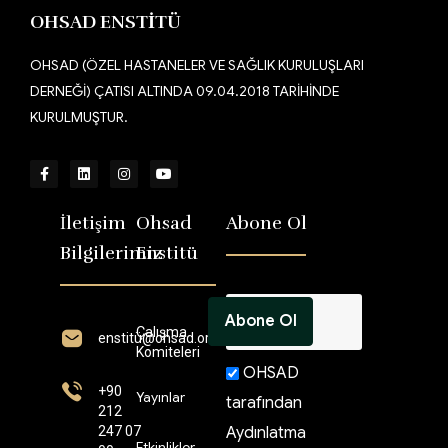
OHSAD ENSTİTÜ
OHSAD (ÖZEL HASTANELER VE SAĞLIK KURULUŞLARI
DERNEĞİ) ÇATISI ALTINDA 09.04.2018 TARİHİNDE
KURULMUŞTUR.
İletişim
Ohsad
Abone Ol
Bilgilerimiz
Enstitü
Çalışma
enstitü@ohsad.org
Komiteleri
OHSAD
+90
Yayınlar
tarafından
212
247 07
Aydınlatma
Etkinlikler