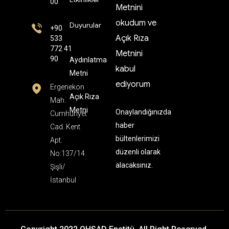
00
Metnini
okudum ve
Duyurular
+90
Açık Rıza
533
772 41
Metnini
90
Aydınlatma
kabul
Metni
ediyorum
Ergenekon
Açık Rıza
Mah.
Metni
Onaylandığınızda
Cumhuriyet
haber
Cad. Kent
bültenlerimizi
Apt.
düzenli olarak
No:137/14
alacaksınız.
Şişli/
İstanbul