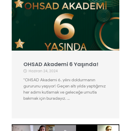
OHSAD Akademi 6 Yaşında!
Haziran 24, 2024
“OHSAD Akademi 6. yılını doldurmanın
gururunu yaşıyor! Geçen altı yılda yaptığımız
her adımı kutlamak ve geleceğe umutla
bakmak için buradayız. …