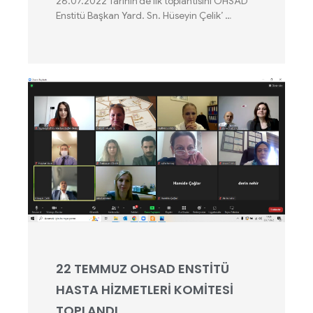
26.07.2022 Tarihin’de ilk toplantısını OHSAD
Enstitü Başkan Yard. Sn. Hüseyin Çelik’ …
22 TEMMUZ OHSAD ENSTİTÜ
HASTA HİZMETLERİ KOMİTESİ
TOPLANDI