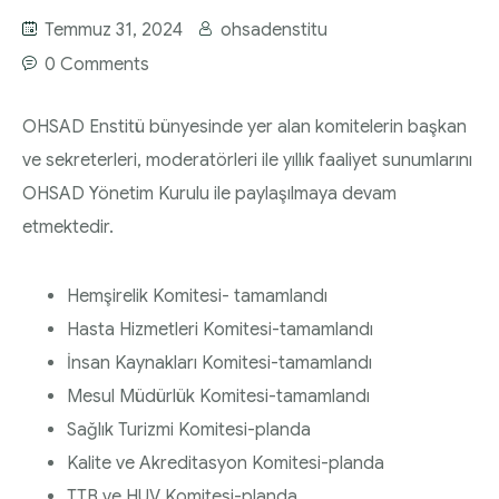
Diyabette Güncel Tedavi Seçenekleri Sunum
Temmuz 31, 2024
ohsadenstitu
HEMŞİRELİK YÖNETİM KOMİTESİ | 2020 Faaliyet
Dosyası
0 Comments
Raporu
Tip1/Tip2 ve Gestasyonel Diyabet Yönetimi
HEMŞİRELİK YÖNETİM KOMİTESİ | 2021 Faaliyet
OHSAD Enstitü bünyesinde yer alan komitelerin başkan
Sunum Dosyası
Raporu
ve sekreterleri, moderatörleri ile yıllık faaliyet sunumlarını
OHSAD Yönetim Kurulu ile paylaşılmaya devam
etmektedir.
Hemşirelik Komitesi- tamamlandı
Hasta Hizmetleri Komitesi-tamamlandı
İnsan Kaynakları Komitesi-tamamlandı
Mesul Müdürlük Komitesi-tamamlandı
Sağlık Turizmi Komitesi-planda
Kalite ve Akreditasyon Komitesi-planda
TTB ve HUV Komitesi-planda